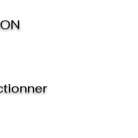
ION
ctionner